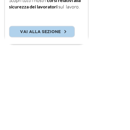
Scopri tutti i nostri
corsi relativi alla
sicurezza dei lavoratori
sul lavoro.
VAI ALLA SEZIONE
Confartigianato Imprese Padova
Formazione
HOME
CHI SIAMO
CORSI
Sicurezza
Professionalizzanti e abilitanti
Trasversali
AZIENDE
PERSONE
Programma Gol