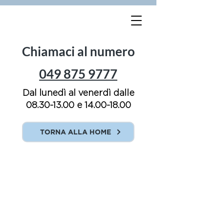
Chiamaci al numero
049 875 9777
Dal lunedì al venerdì dalle
08.30-13.00
e
14.00-18.00
TORNA ALLA HOME
Confartigianato Imprese Padova
Formazione
HOME
CHI SIAMO
CORSI