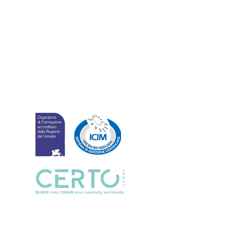
POLITICA DELLA QUALITÀ
POLITICA DELLA PARITÀ
MODELLO 231
CODICE ETICO
CARTA DEI SERVIZI AL LAVORO
WHISTLEBLOWING