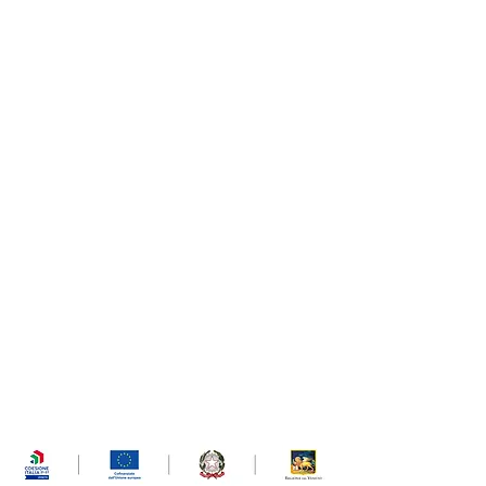
UGUAGLIANZA per lo SVILUPPO – DGR.
1522/22
Bando P.A.R.I. – Progetti e Azioni di Rete
Innovativi per la parità e l’equilibrio di
genere”
Codice progetto
52-0001-1522-2022
Deliberazione della Giunta Regionale n.
1522 del 29 novembre 2022
PR Veneto FSE+
2021-2027
, Obiettivo
"Investimenti per l'occupazione e la
crescita" - Priorità I, Obiettivo specifico
c)
Valore complessivo del progetto
415.000€
UPA formazione Srl è partner di questo
bando a titolarità Irecoop Veneto.