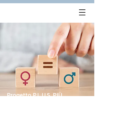
Progetto P.L.U.S. PIÙ
LEADERSHIP e
UGUAGLIANZA per lo
SVILUPPO – DGR. 1522/22
Progetto P.L.U.S. PIÙ LEADERSHIP e