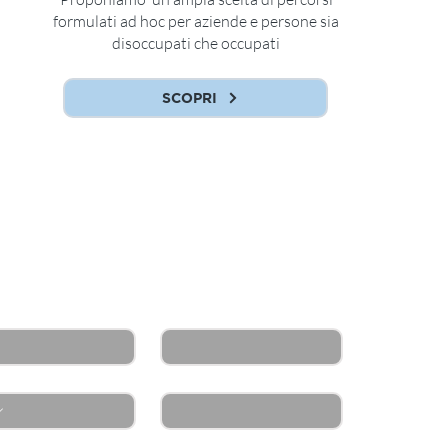
formulati ad hoc per aziende e persone sia
disoccupati che occupati
SCOPRI
i maggiori informazioni?
ttaci subito!
*
Cognome
*
no
Azienda
*