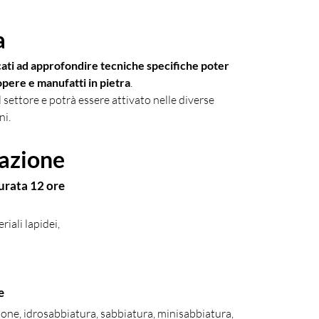
a
cati ad approfondire tecniche specifiche poter 
ere e manufatti in pietra
.
l settore e potrà essere attivato nelle diverse 
ni.
mazione
urata 12 ore
li lapidei,       
 
e
ione, idrosabbiatura, sabbiatura, minisabbiatura, 