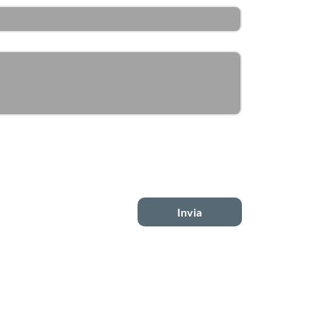
 un messaggio
 e compreso l’
informativa privacy
 relativa ai trattamenti dei miei 
’iscrizione ai corsi.
consento
*
to a ricevere messaggi promozionali da parte di Confartigianato 
ritto nell’
informativa privacy.
cetto
Invia