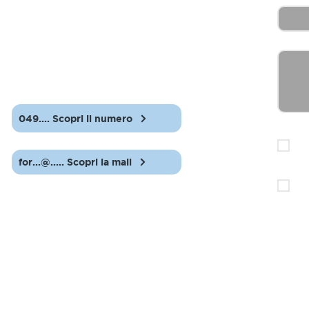
Scrivi
Contatti
049.... Scopri il numero
Ho letto
dati per l
Ac
Acconsen
for...@..... Scopri la mail
come desc
Ac
Orari Uffici
Dal lunedì al venerdì
08.30-13.00 e 14.00-18.00
Social