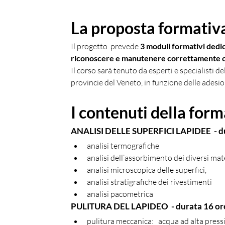
La proposta formativ
Il progetto  prevede 
3 moduli formativi dedi
riconoscere e manutenere correttamente op
Il corso sarà tenuto da esperti e specialisti de
provincie del Veneto, in funzione delle adesio
I contenuti della for
ANALISI DELLE SUPERFICI LAPIDEE  - d
analisi termografiche            
analisi dell’assorbimento dei diversi materia
analisi microscopica delle superfici,
analisi stratigrafiche dei rivestimenti         
analisi pacometrica   
PULITURA DEL LAPIDEO  - durata 16 or
pulitura meccanica:   acqua ad alta press