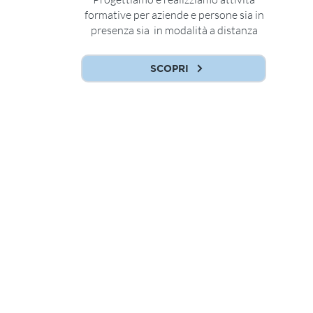
formative per aziende e persone sia in
presenza sia in modalità a distanza
SCOPRI
Confartigianato Imprese
Padova Formazione
HOME
CHI SIAMO
CORSI
Sicurezza
Professionalizzanti e abilitanti
Trasversali