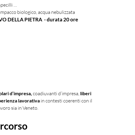
pecilli …
, impacco biologico, acqua nebulizzata
DELLA PIETRA  - durata 20 ore
  
tolari d’impresa, 
coadiuvanti d’impresa, 
liberi 
perienza lavorativa 
in contesti coerenti con il 
avoro sia in Veneto.
ercorso