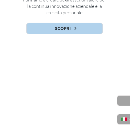
la continua innovazione aziendale e la
crescita personale
SCOPRI
Vuo
Conta
Nome
Telefo
Email