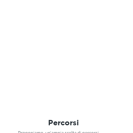
Percorsi
Proponiamo un'ampia scelta di percorsi