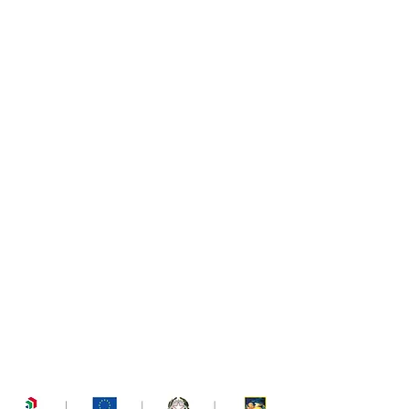
RETRIBUTIVO E PARITA DI GENERE – DGR.
1522/22
Bando P.A.R.I. – Progetti e Azioni di Rete
Innovativi per la parità e l’equilibrio di
genere”
Codice progetto
35-0001-1522-2022
Deliberazione della Giunta Regionale n.
1522 del 29 novembre 2022
PR Veneto FSE+
2021-2027
, Obiettivo
"Investimenti per l'occupazione e la
crescita" - Priorità I, Obiettivo specifico
c)
Valore complessivo del progetto
415.000€
UPA formazione Srl è partner di questo
bando a titolarità Ascom Servizi Padova
Spa.