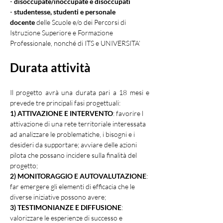
- 
disoccupate/inoccupate e disoccupati
- 
studentesse, studenti e personale 
docente
 delle Scuole e/o dei Percorsi di 
Istruzione Superiore e Formazione 
Professionale, nonché di ITS e UNIVERSITA’
Durata attività
Il progetto avrà una durata pari a 18 mesi e 
prevede tre principali fasi progettuali:
1) ATTIVAZIONE E INTERVENTO
: favorire l 
attivazione di una rete territoriale interessata 
ad analizzare le problematiche, i bisogni e i 
desideri da supportare; avviare delle azioni 
pilota che possano incidere sulla finalità del 
progetto;
2) MONITORAGGIO E AUTOVALUTAZIONE
: 
far emergere gli elementi di efficacia che le 
diverse iniziative possono avere;
3) TESTIMONIANZE E DIFFUSIONE
: 
valorizzare le esperienze di successo e 