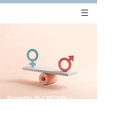
Progetto IN-CREDIBILI:
DIVARIO RETRIBUTIVO E
PARITA DI GENERE – DGR.
1522/22
Progetto IN-CREDIBILI: DIVARIO