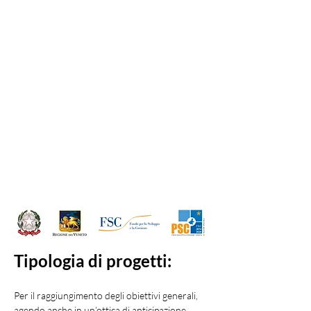
DGR. 1010 del 12 Luglio 2019
Codice progetto
1085-0001-1010-2019
FONDO SOCIALE EUROPEO
POR 2014/2020 – Ob. “Investimenti a
favore della crescita e dell’occupazione”
Asse I – Occupabilità
Obiettivo specifico 4 – Obiettivo
Tematico 8 – Priorità d’Investimento 8.v
PER
Contributo pubblico inizialmente
previsto del valore di € 27.555,00.
Tipologia di progetti:
Per il raggiungimento degli obiettivi generali, 
agendo anche in un’ottica di anticipazione 