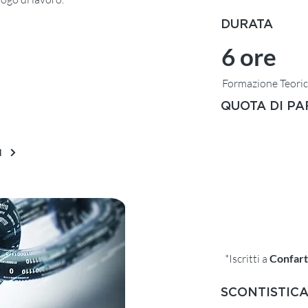
DURATA
6 ore
goria di
Formazione Teoric
tua attività, in
QUOTA DI P
.
SOCI*
I
NON SOCI
*Iscritti a
Confart
SCONTISTICA