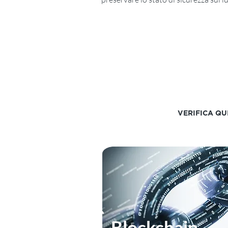
Verifica a quale cate
rischio appartiene la 
base al codice Ateco
VERIFICA QU
Blockchain