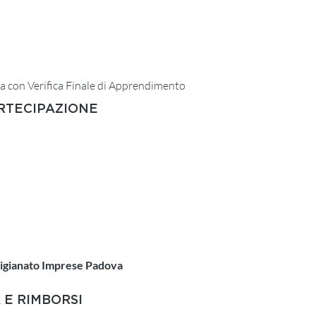
a con Verifica Finale di Apprendimento
ARTECIPAZIONE
€ 132,98
(109,00+IVA)
€ 164,70
(135,00+IVA)
igianato Imprese Padova
 E RIMBORSI