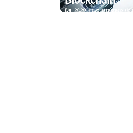
Dal 2020 il tuo attestato sic
QR per la verifica della sua au