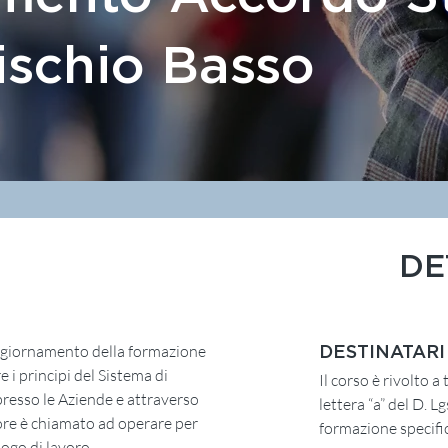
ischio Basso
DE
’aggiornamento della formazione
DESTINATARI
i principi del Sistema di
Il corso è rivolto a 
resso le Aziende e attraverso
lettera “a” del D. L
tore è chiamato ad operare per
formazione specific
uogo di lavoro.