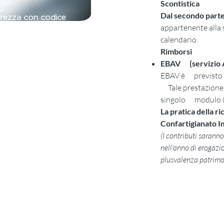
Scontistica
Dal secondo part
urezza con codice
appartenente alla 
tenticità
calendario.
Rimborsi
EBAV (servizio 
EBAV è previsto 
Tale prestazione, 
singolo modulo (f
La pratica della r
Confartigianato 
(I contributi saranno 
nell'anno di erogazio
plusvalenza patrimo