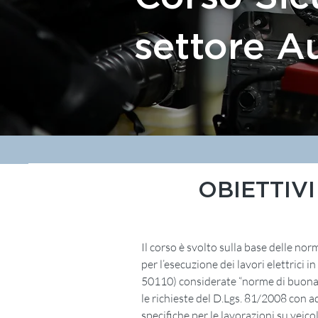
settore 
OBIETTIVI
Il corso è svolto sulla base delle nor
per l’esecuzione dei lavori elettrici 
50110) considerate “norme di buona 
le richieste del D.Lgs. 81/2008 con 
specifiche per le lavorazioni su veicoli 