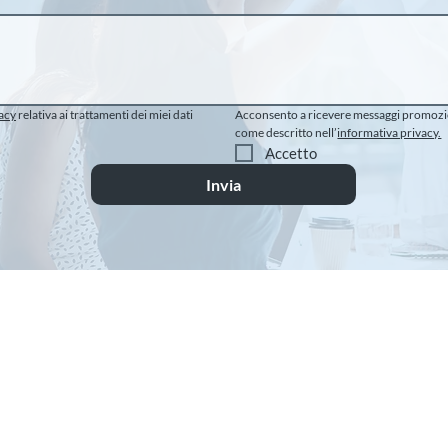
acy
 relativa ai trattamenti dei miei dati 
Acconsento a ricevere messaggi promozion
come descritto nell’
informativa privacy.
Accetto
Invia