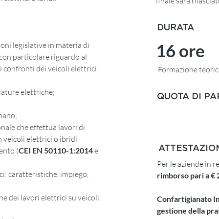
finale sarà rilasci
DURATA
ni legislative in materia di
16 ore
 con particolare riguardo al
i confronti dei veicoli elettrici
Formazione teoric
iature elettriche;
QUOTA DI P
umano;
nale che effettua lavori di
eicoli elettrici o ibridi
ATTESTAZIO
ento (
CEI EN 50110-1:2014
e
Per le aziende in 
ci: caratteristiche, impiego,
rimborso pari a € 
 dei lavori elettrici su veicoli
Confartigianato 
gestione della pra