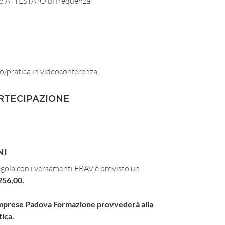
ato ATTESTATO di frequenza.
o/pratica in videoconferenza.
ARTECIPAZIONE
€ 360,00 + IVA
NI
regola con i versamenti EBAV è previsto un
256,00.
Imprese Padova Formazione provvederà alla
tica.