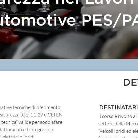
Automotive PES/P
DE
mative tecniche di riferimento
DESTINATARI
in sicurezza (CEI 11-27 e CEI EN
Il corso è rivolto a
tecnica” valide per soddisfare
settore della Mecc
adattamenti ed integrazioni
“veicoli ibridi ed e
elettrici o ibridi.