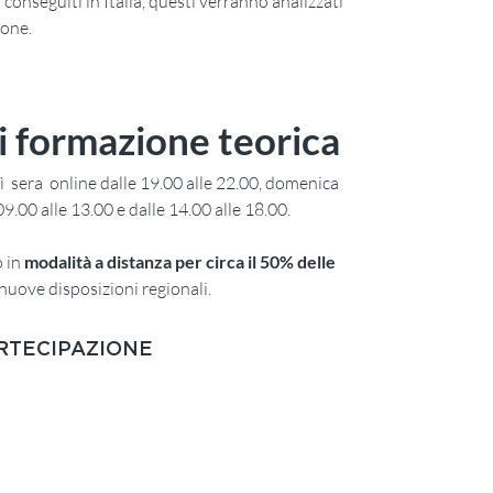
n conseguiti in Italia, questi verranno analizzati
ione.
i formazione teorica
 sera online dalle 19.00 alle 22.00, domenica
9.00 alle 13.00 e dalle 14.00 alle 18.00.
o in
modalità a distanza per circa il 50% delle
 nuove disposizioni regionali.
ARTECIPAZIONE
Il costo del corso è di
€ 730,00 esente IVA