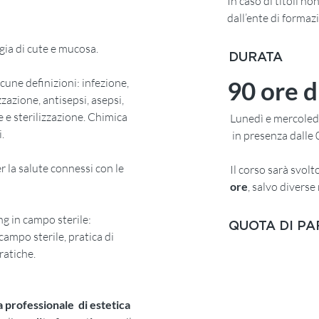
In caso di titoli no
dall’ente di formaz
ogia di cute e mucosa.
DURATA
lcune definizioni: infezione,
90 ore d
zazione, antisepsi, asepsi,
e e sterilizzazione. Chimica
Lunedì e mercoledì
.
in presenza dalle 0
per la salute connessi con le
Il corso sarà svolt
ore
, salvo diverse
ng in campo sterile:
QUOTA DI P
ampo sterile, pratica di
ratiche.
SOCI*
a professionale di estetica