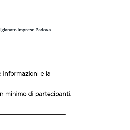
Il costo del corso è di
€ 730,00 esente IVA
igianato Imprese Padova
 informazioni e la
n minimo di partecipanti.