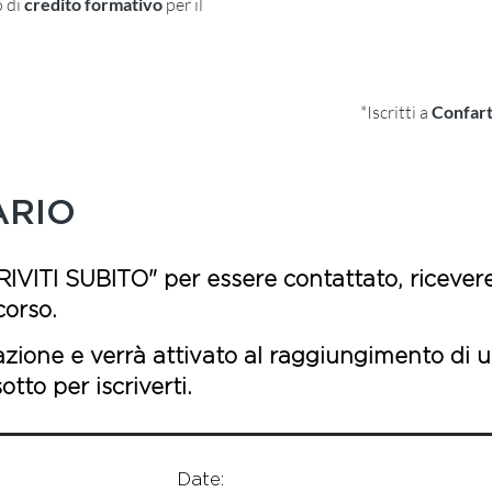
o di
credito formativo
per il
NON SOCI
*Iscritti a
Confart
ARIO
RIVITI SUBITO" per essere contattato, ricevere
corso.
azione e verrà attivato al raggiungimento di u
tto per iscriverti.
Date: