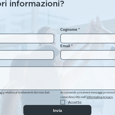
ri informazioni?
Cognome
*
Email
*
acy
 relativa ai trattamenti dei miei dati 
Acconsento a ricevere messaggi promozion
come descritto nell’
informativa privacy.
Accetto
Invia