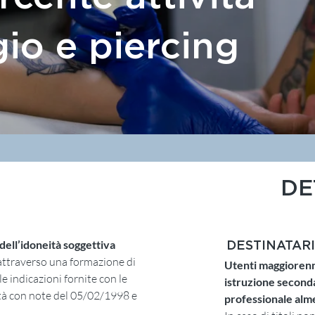
gio e piercing
DE
dell’idoneità soggettiva
DESTINATARI
attraverso una formazione di
Utenti maggioren
e indicazioni fornite con le
istruzione seconda
ità con note del 05/02/1998 e
professionale alm