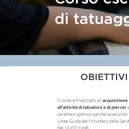
di tatuag
OBIETTIVI
Il corso è finalizzato all’
acquisizione 
all’attività di tatuatore e di piercer
carattere igienico-sanitaria secondo l
Linee Guida del Ministero della San
del 16/07/1998.