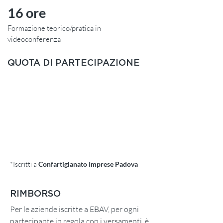
16 ore
Formazione teorico/pratica in
videoconferenza
QUOTA DI PARTECIPAZIONE
SOCI*
€ 240,00 + IVA
NON SOCI
€ 290,00 + IVA
*Iscritti a
Confartigianato Imprese Padova
RIMBORSO
Per le aziende iscritte a EBAV, per ogni
partecipante in regola con i versamenti, è