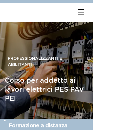
PROFESSIONALIZZANTI E
ABILITANTI
Corso per addetto ai
lavori elettrici PES PAV
PEI
Formazione a distanza