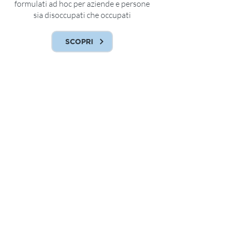
formulati ad hoc per aziende e persone
sia disoccupati che occupati
SCOPRI
Confartigianato Imprese Padova
Formazione
HOME
CHI SIAMO
CORSI
Sicurezza
Professionalizzanti e abilitanti
Trasversali
AZIENDE
PERSONE
Programma Gol
Ricerca Domanda Offerta