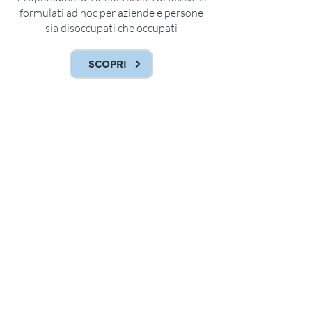
formulati ad hoc per aziende e persone
sia disoccupati che occupati
SCOPRI
Confartigianato Imprese Padova
Formazione
HOME
CHI SIAMO
CORSI
Sicurezza
Professionalizzanti e abilitanti
Trasversali
AZIENDE
PERSONE
Programma Gol